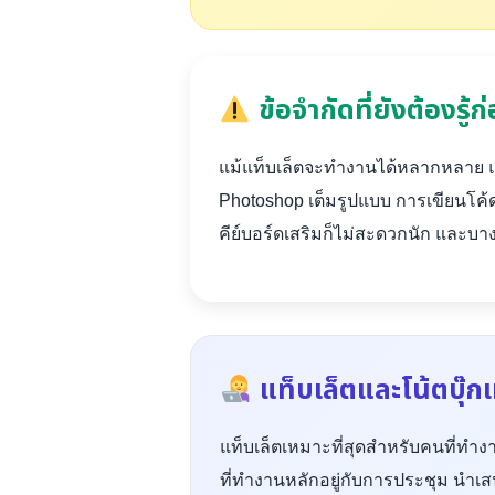
ข้อจำกัดที่ยังต้องรู้
แม้แท็บเล็ตจะทำงานได้หลากหลาย แต่ก
Photoshop เต็มรูปแบบ การเขียนโค้ด 
คีย์บอร์ดเสริมก็ไม่สะดวกนัก และบา
แท็บเล็ตและโน้ตบุ๊ก
แท็บเล็ตเหมาะที่สุดสำหรับคนที่ทำง
ที่ทำงานหลักอยู่กับการประชุม นำ