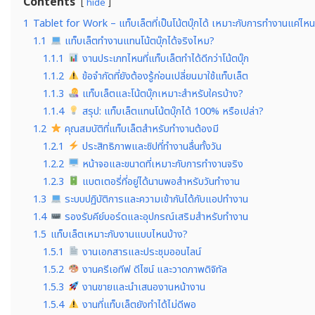
Contents
hide
1
Tablet for Work – แท็บเล็ตที่เป็นโน้ตบุ๊กได้ เหมาะกับการทำงานแค่ไห
1.1
แท็บเล็ตทำงานแทนโน้ตบุ๊กได้จริงไหม?
1.1.1
งานประเภทไหนที่แท็บเล็ตทำได้ดีกว่าโน้ตบุ๊ก
1.1.2
ข้อจำกัดที่ยังต้องรู้ก่อนเปลี่ยนมาใช้แท็บเล็ต
1.1.3
แท็บเล็ตและโน้ตบุ๊กเหมาะสำหรับใครบ้าง?
1.1.4
สรุป: แท็บเล็ตแทนโน้ตบุ๊กได้ 100% หรือเปล่า?
1.2
คุณสมบัติที่แท็บเล็ตสำหรับทำงานต้องมี
1.2.1
ประสิทธิภาพและชิปที่ทำงานลื่นทั้งวัน
1.2.2
หน้าจอและขนาดที่เหมาะกับการทำงานจริง
1.2.3
แบตเตอรี่ที่อยู่ได้นานพอสำหรับวันทำงาน
1.3
ระบบปฏิบัติการและความเข้ากันได้กับแอปทำงาน
1.4
รองรับคีย์บอร์ดและอุปกรณ์เสริมสำหรับทำงาน
1.5
แท็บเล็ตเหมาะกับงานแบบไหนบ้าง?
1.5.1
งานเอกสารและประชุมออนไลน์
1.5.2
งานครีเอทีฟ ดีไซน์ และวาดภาพดิจิทัล
1.5.3
งานขายและนำเสนองานหน้างาน
1.5.4
งานที่แท็บเล็ตยังทำได้ไม่ดีพอ