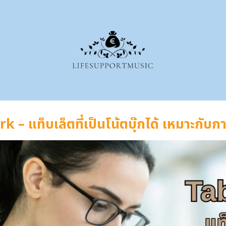
 – แท็บเล็ตที่เป็นโน้ตบุ๊กได้ เหมาะกั