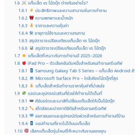
1.6
แท็บเล็ต vs โน้ตบุ๊ก ต่างกันอย่างไร?
1.6.1
ประสิทธิภาพและความสามารถในการทำงาน
1.6.2
ความพกพาและน้ำหนัก
1.6.3
ราคาและความคุ้มค่า
1.6.4
🛠 อายุการใช้งานและความทนทาน
1.6.5
สรุปตารางเปรียบเทียบแท็บเล็ต vs โน้ตบุ๊ก
1.6.6
สรุปตารางเปรียบเทียบแท็บเล็ต vs โน้ตบุ๊ก
1.7
แท็บเล็ตที่เหมาะกับการทำงานปี 2025–2026
1.8
iPad Pro – ตัวเลือกอันดับหนึ่งสำหรับคนทำงานครีเอทีฟ
1.8.1
Samsung Galaxy Tab S Series – แท็บเล็ต Android สำ
1.8.2
Microsoft Surface Pro – ใกล้เคียงโน้ตบุ๊กที่สุด
1.8.3
แท็บเล็ตสำหรับทำงานราคาคุ้มค่าที่น่าสนใจ
1.9
แอปและอุปกรณ์เสริมที่ช่วยให้ทำงานได้เต็มที่
1.9.1
คีย์บอร์ดและเมาส์ที่เปลี่ยนแท็บเล็ตให้เป็นโน้ตบุ๊ก
1.9.2
สไตลัสและปากกาดิจิทัลสำหรับงานครีเอทีฟ
1.9.3
จอภายนอกและอุปกรณ์ต่อพ่วงสำหรับการทำงานที่บ้าน
1.9.4
แอปทำงานที่ขาดไม่ได้บนแท็บเล็ต
1.10
เลือกแท็บเล็ตรุ่นไหนดีให้เหมาะกับงานของคุณ