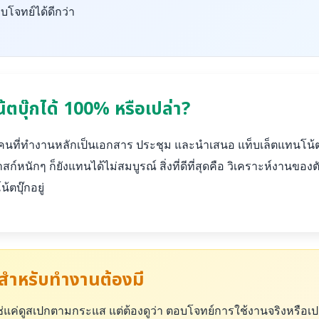
บโจทย์ได้ดีกว่า
้ตบุ๊กได้ 100% หรือเปล่า?
นที่ทำงานหลักเป็นเอกสาร ประชุม และนำเสนอ แท็บเล็ตแทนโน้ตบุ
นักๆ ก็ยังแทนได้ไม่สมบูรณ์ สิ่งที่ดีที่สุดคือ วิเคราะห์งานของต
้ตบุ๊กอยู่
ตสำหรับทำงานต้องมี
แค่ดูสเปกตามกระแส แต่ต้องดูว่า ตอบโจทย์การใช้งานจริงหรือเปล